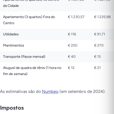
da Cidade
Apartamento (3 quartos) Fora do
€ 1.230,57
€ 1.235,98
Centro
Utilidades
€ 116
€ 91,71
Mantimentos
€ 250
€ 270
Transporte (Passe mensal)
€ 40
€ 15
Aluguel de quadra de tênis (1 hora no
€ 12
€ 21
fim de semana)
As estimativas são do
Numbeo
(em setembro de 2024).
Impostos