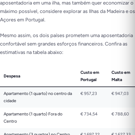
aposentadoria em uma ilha, mas também quer economizar o
máximo possível, considere explorar as Ilhas da Madeira e os
Açores em Portugal.
Mesmo assim, os dois países prometem uma aposentadoria
confortável sem grandes esforços financeiros. Confira as
estimativas na tabela abaixo:
Custo em
Custo em
Despesa
Portugal
Malta
Apartamento (1 quarto) no centro da
€ 957,23
€ 947,03
cidade
Apartamento (1 quarto) Fora do
€ 734,54
€ 788,60
Centro
Apartamento (3 quartos) no Centro
€ 1.697,22
€ 1.627,33