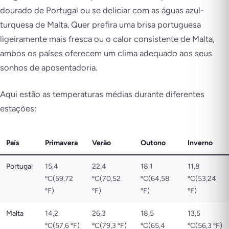
dourado de Portugal ou se deliciar com as águas azul-
turquesa de Malta. Quer prefira uma brisa portuguesa
ligeiramente mais fresca ou o calor consistente de Malta,
ambos os países oferecem um clima adequado aos seus
sonhos de aposentadoria.
Aqui estão as temperaturas médias durante diferentes
estações:
País
Primavera
Verão
Outono
Inverno
Portugal
15,4
22,4
18,1
11,8
ºC(59,72
ºC(70,52
ºC(64,58
ºC(53,24
ºF)
ºF)
ºF)
ºF)
Malta
14,2
26,3
18,5
13,5
ºC(57,6 ºF)
ºC(79,3 ºF)
ºC(65,4
ºC(56,3 ºF)