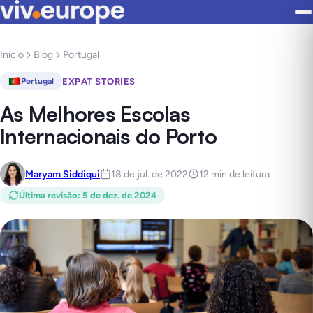
Início
Blog
Portugal
EXPAT STORIES
Portugal
As Melhores Escolas
Internacionais do Porto
Maryam Siddiqui
18 de jul. de 2022
12 min de leitura
Última revisão
:
5 de dez. de 2024