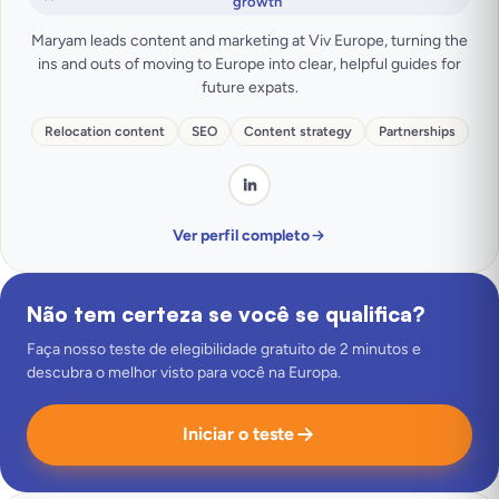
growth
Maryam leads content and marketing at Viv Europe, turning the
ins and outs of moving to Europe into clear, helpful guides for
future expats.
Relocation content
SEO
Content strategy
Partnerships
Ver perfil completo
Não tem certeza se você se qualifica?
Faça nosso teste de elegibilidade gratuito de 2 minutos e
descubra o melhor visto para você na Europa.
Iniciar o teste