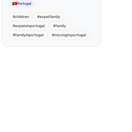
Portugal
#
children
#
expatfamily
#
expatsinportugal
#
family
#
familyinportugal
#
movingtoportugal