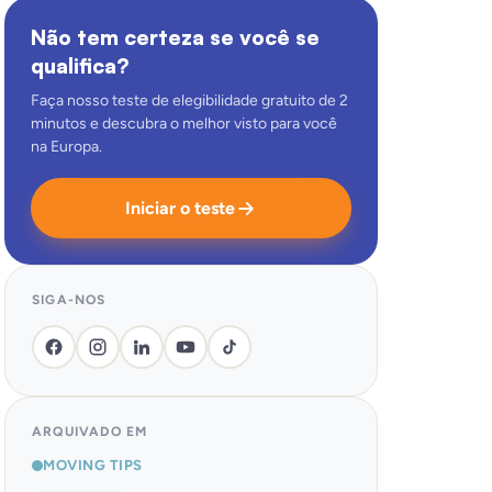
Não tem certeza se você se
qualifica?
Faça nosso teste de elegibilidade gratuito de 2
minutos e descubra o melhor visto para você
na Europa.
Iniciar o teste
SIGA-NOS
ARQUIVADO EM
MOVING TIPS